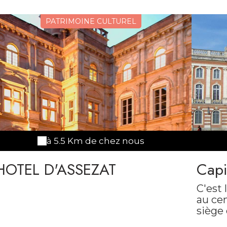
PATRIMOINE CULTUREL
à 5.5 Km de chez nous
HOTEL D'ASSEZAT
Capi
C'est 
au cent
siège
XIIème