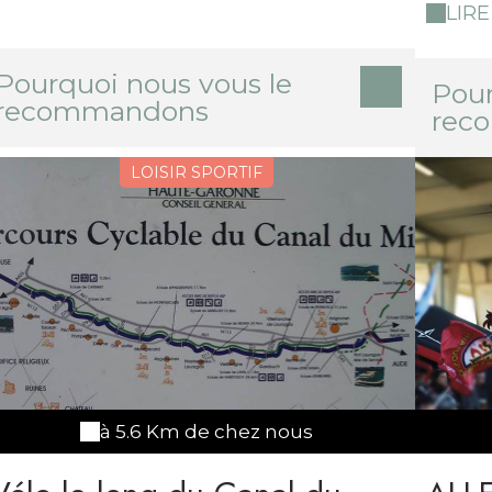
célèbr
LIRE
franch
princi
Pourquoi nous vous le
Arpen
Pour
recommandons
ses de
rec
quelq
la [Sal
LOISIR SPORTIF
à l'op
retro
donjon
désorm
à 5.6 Km de chez nous