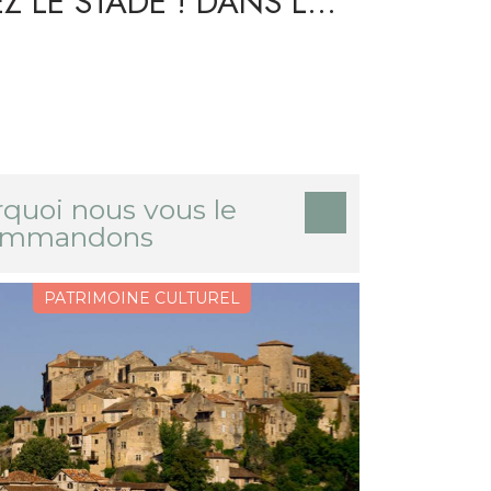
Z LE STADE ! DANS LES
LISSES DU STADE
EST-WALLON
quoi nous vous le
ommandons
PATRIMOINE CULTUREL